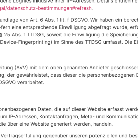
dene Logfiles inklusive Ihrer IP-Adressen. Details entnehm
egal/datenschutz-bestimmungen#refresh
.
dlage von Art. 6 Abs. 1 lit. f DSGVO. Wir haben ein berech
fern eine entsprechende Einwilligung abgefragt wurde, erfo
 § 25 Abs. 1 TTDSG, soweit die Einwilligung die Speicherun
Device-Fingerprinting) im Sinne des TTDSG umfasst. Die Einw
eitung (AVV) mit dem oben genannten Anbieter geschlossen.
ag, der gewährleistet, dass dieser die personenbezogenen
DSGVO verarbeitet.
sonenbezogenen Daten, die auf dieser Website erfasst werd
a. um IP-Adressen, Kontaktanfragen, Meta- und Kommunikati
ie über eine Website generiert werden, handeln.
Vertragserfüllung gegenüber unseren potenziellen und best