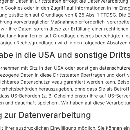
gener Daten in Drittstaaten erfolgt die Datenverarbeitung
n Cookies oder in den Zugriff auf Informationen in Ihr Endge
tung zusätzlich auf Grundlage von § 25 Abs. 1 TTDSG. Die Ein
hrung vorvertraglicher Maßnahmen erforderlich, verarbeiten
wir Ihre Daten, sofern diese zur Erfüllung einer rechtlichen
rbeitung kann ferner auf Grundlage unseres berechtigten Int
chlägigen Rechtsgrundlagen wird in den folgenden Absätzen 
be in die USA und sonstige Dritt
nehmen mit Sitz in den USA oder sonstigen datenschutzrech
bezogene Daten in diese Drittstaaten übertragen und dort v
leichbares Datenschutzniveau garantiert werden kann. Bei
herheitsbehörden herauszugeben, ohne dass Sie als Betroff
dass US-Behörden (z. B. Geheimdienste) Ihre auf US-Server
und dauerhaft speichern. Wir haben auf diese Verarbeitung
ng zur Datenverarbeitung
 Ihrer ausdrücklichen Einwilligung möglich. Sie können eine 